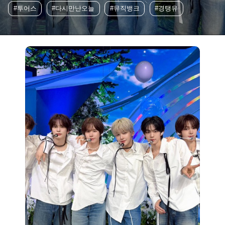
#투어스
#다시만난오늘
#뮤직뱅크
#경탱유