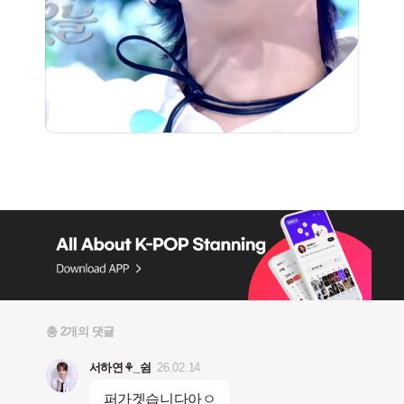
총 2개의 댓글
서하연⚘_쉼
26.02.14
퍼가겟습니다아ㅇ