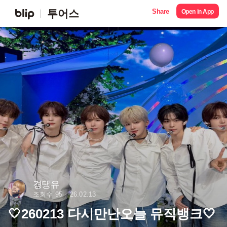
Share
투어스
Open in App
경탱유
조회수 95
26.02.13
🤍260213 다시만난오늘 뮤직뱅크🤍