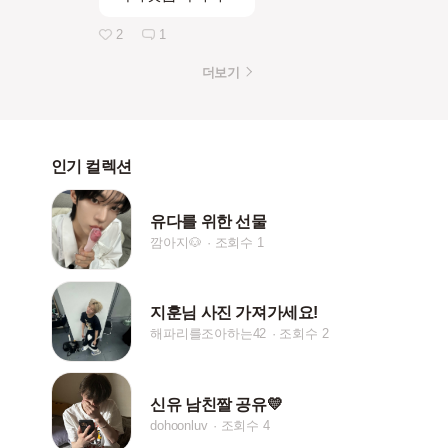
2
1
더보기
인기 컬렉션
유다를 위한 선물
깜아지🐶
조회수 1
지훈님 사진 가져가세요!
해파리를조아하는42
조회수 2
신유 남친짤 공유💛
dohoonluv
조회수 4