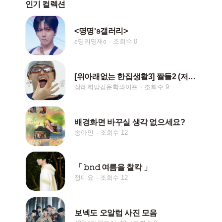
인기 컬렉션
<명명's갤러리>
ʚ명리명재ɞ
조회수 0
[위아래없는 한집생활3] 짤들2 (저장시 핱/댓)
장래희망김운학와이프
조회수 9
배경화면 바꾸실 생각 없으세요?
송아인
조회수 12
「 𝚋𝚗𝚍 여름을 찰칵 」
정미요
조회수 12
보넥도 오알럽 사진 모음