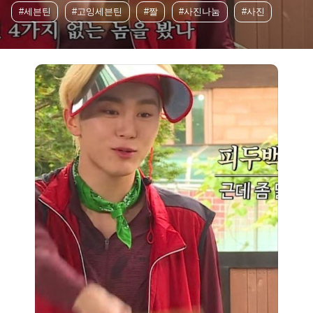
#세븐틴
#고잉세븐틴
#짤
#사진나눔
#사진