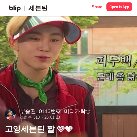
Share
세븐틴
Open in App
부승관_0116번째_머리카락🍊
조회수 310
26.01.13
고잉세븐틴 짤 🩷🩵