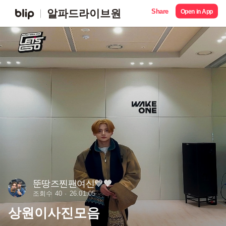
Share
알파드라이브원
Open in App
뚠땅즈찐팬여신💙🧡
조회수 40
26.01.05
상원이사진모음