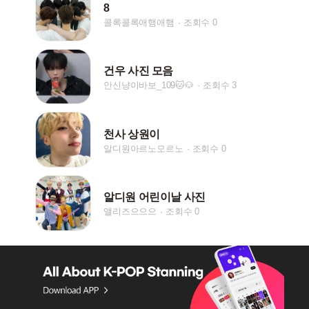
8
콜록콜록애햄애햄
조회수 0
건우 사진 모음
안신냥이바보_109🐱🐶
조회수 3
천사 상원이
알디원아르노모르노
조회수 0
알디원 어린이날 사진
앨리즈으으으
조회수 0