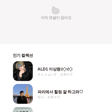
아직 댓글이 없어요
인기 컬렉션
ALD1 이상원✩⡱✩⡱
さんうぉにず
조회수 0
파리에서 힐링 잘 하고와♡
유나
조회수 0