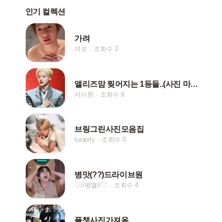
인기 컬렉션
가려
여보
조회수 3
앨리즈맘 찢어지는 1등들..(사진 마니 못찌겄등...)
서이현
조회수 8
브링그린사진모음집
tuioprty
조회수 0
병맛(??)드라이브원
♡//평앨//♡
조회수 4
플챗사진가져옴