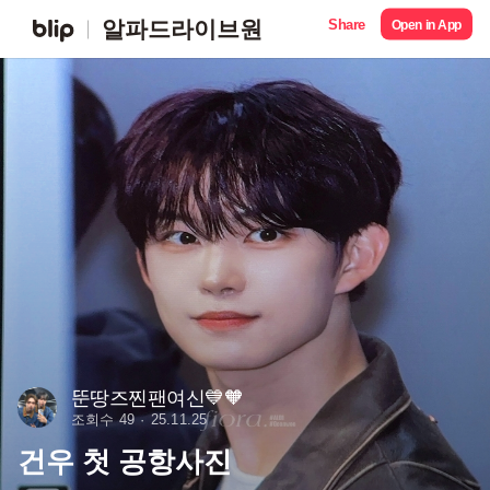
Share
알파드라이브원
Open in App
뚠땅즈찐팬여신💙🧡
조회수 49
25.11.25
건우 첫 공항사진