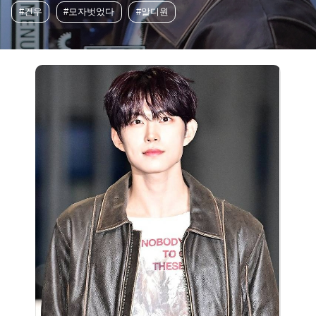
#건우
#모자벗었다
#알디원