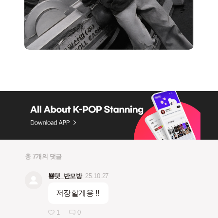
총 7개의 댓글
뿅탯_반모방
25.10.27
저장할게용 !!
1
0