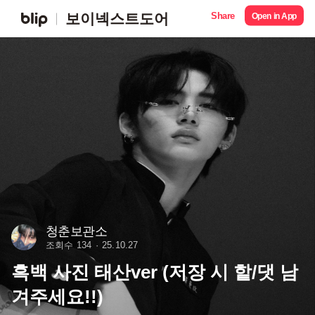
Share
보이넥스트도어
Open in App
청춘보관소
조회수 134
25.10.27
흑백 사진 태산ver (저장 시 핱/댓 남
겨주세요!!)