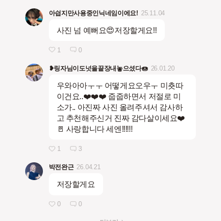
아싑지만사용중인닉네임이에요!
25.11.04
사진 넘 예뻐요😍저장할게요!!
1
0
❥링자님이도넛을끝장내놓으셨다🍩
26.01.20
우와아아ㅜㅜ 어떻게요오우ㅜ 미춋따
이건요..❤️❤️❤️ 줍줍하면서 저절로 미
소가.. 아진짜 사진 올려주셔서 감사하
고 추천해주신거 진짜 감다살이세요❤️
🚪 사랑합니다 세엔!!!!!!
1
3
박전완근
26.04.21
저장할게요
0
0