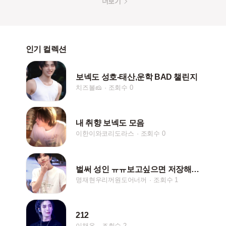
더보기
인기 컬렉션
보넥도 성호-태산,운학 BAD 챌린지
치즈볼🧀
조회수 0
내 취향 보넥도 모음
이한이와코리도라스
조회수 0
벌써 성인 ㅠㅠ보고싶으면 저장해요 댓글로 부탁해요
명재현우리꺼원도어너꺼
조회수 1
212