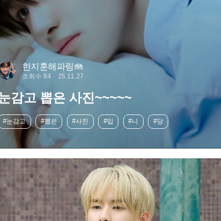
한지훈해파링🪼
조회수 84
25.11.27
눈감고 뽑은 사진~~~~~
#눈감고
#뽑은
#사진
#입
#니
#당