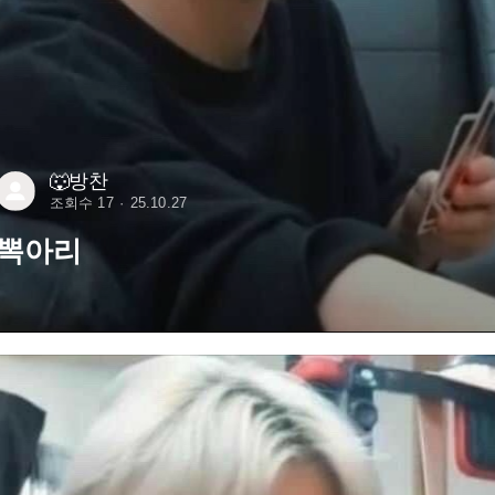
🐺방찬
조회수 17
25.10.27
뽁아리