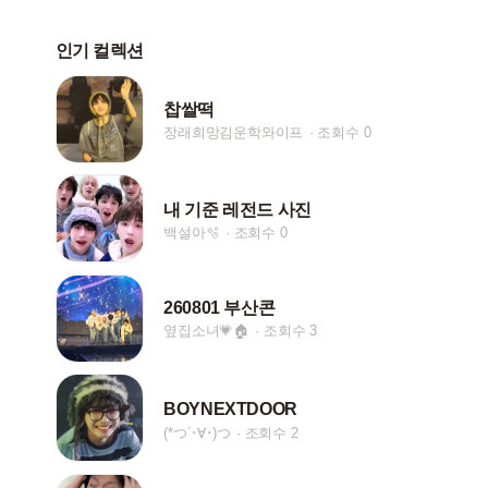
인기 컬렉션
찹쌀떡
장래희망김운학와이프
조회수 0
내 기준 레전드 사진
백설아🫧
조회수 0
260801 부산콘
옆집소녀💗🏠
조회수 3
BOYNEXTDOOR
(*つ´･∀･)つ
조회수 2