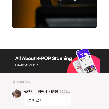
총 8개의 댓글
셀린언니_껌딱지_나른👾
26.02.14
줍이요 !