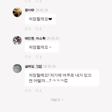
1
1
뭉이🐶
26.02.14
저장할게요❤️
1
1
배민현_자소확
26.02.15
저장할게요 ~
1
1
설레임_˚[접]
26.02.16
저장할께요! 저기에 여주로 내가 있으
면 어떨까…? ㅋㅋㅋ👏
1
1
더보기