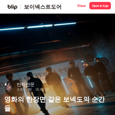
Share
보이넥스트도어
Open in App
반하한문
조회수 88
26.02.13
영화의 한장면 같은 보넥도의 순간
들