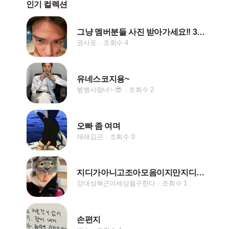
인기 컬렉션
그냥 멤버분들 사진 받아가세요!! 30장임다!
권사포
조회수 4
유네스코지용~
빂뱅사랑녀✨😎
조회수 2
오빠 좀 여며
재래김곤
조회수 0
지디가아니고조아모음이지만지디도너무귀여워서마지막넣은갤러리
강대성복근이세상을구한다
조회수 1
손편지