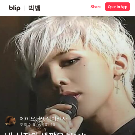
Share
빅뱅
Open in App
에이요난멋쟁이신사
조회수 6
26.01.16