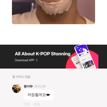
총 4개의 댓글
뭉이🐶
26.01.06
저장할게요❤️
1
1