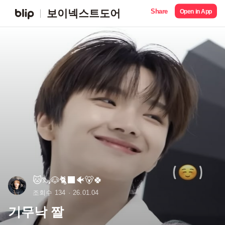
Share
보이넥스트도어
Open in App
🐱🦦🐶🐈‍⬛🐠🐻🍀
조회수 134
26.01.04
기무낙 짤