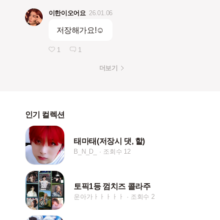
이한이오어요
26.01.06
저장해가요!☺️
1
1
더보기
인기 컬렉션
태마태(저장시 댓, 핱)
B_N_D_
조회수 12
토픽1등 껌치즈 콜라주
운아가ㅏㅏㅏㅏㅏ
조회수 2