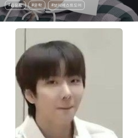
#김운학
#운학
#보이넥스트도어