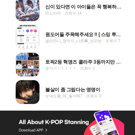
신이 있다면 이 아이들은 꼭 행복하게 해주세요
면뇨리따
조회수 14
원도어들 주목해주세요 ‼️ [ 스밍 투표 ]
셀린언니_껌딱지_나른👾_반모방
조회수 7
토픽2등 혁명즈 콜라주 3등까지만 올릴게요
운아가ㅏㅏㅏㅏㅏ
조회수 2
볼살이 좀 그립다는 명명이
보넥도를_왜_좋아해?
조회수 0