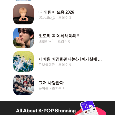
태래 핑머 모음 2026
D1be.the_1
조회수 3
뽀도리 꼭 데뷔해야돼!!
뽀도리´ｰ｀
조회수 0
제베원 배경화면나눔{가져가실때 저장댓글 부탁드립니다!}
큰뽀물햄규
조회수 6
그저 사랑한다
온여름
조회수 1