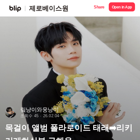
Share
제로베이스원
Open in App
맄냥이와웅냥이
조회수 45
26.02.04
목걸이 앨범 폴라로이드 태래➡️리키