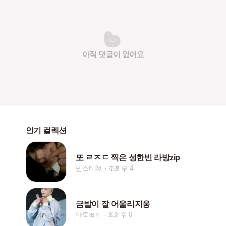
아직 댓글이 없어요
인기 컬렉션
또 ㄹㅈㄷ 찍은 성한빈 라방zip_
빈스터🐹
조회수 4
금발이 잘 어울리지웅
아토🎀✨
조회수 0