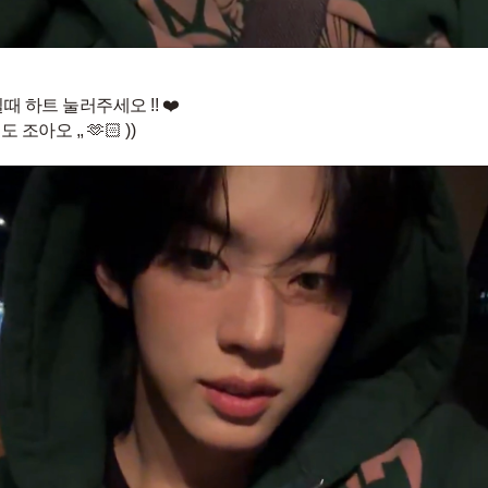
때 하트 눌러주세오 !! ❤️