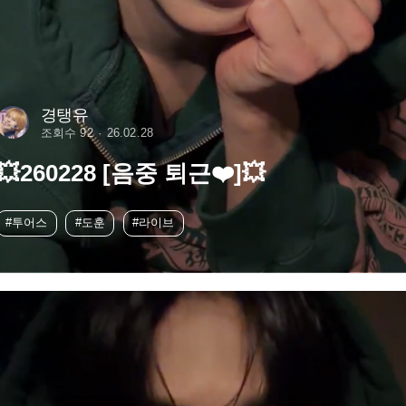
경탱유
조회수 92
26.02.28
💥260228 [음중 퇴근❤️]💥
#투어스
#도훈
#라이브