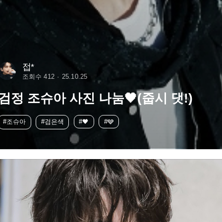
접*
조회수 412
25.10.25
검정 조슈아 사진 나눔🖤(줍시 댓!)
#조슈아
#검은색
#🖤
#🩶