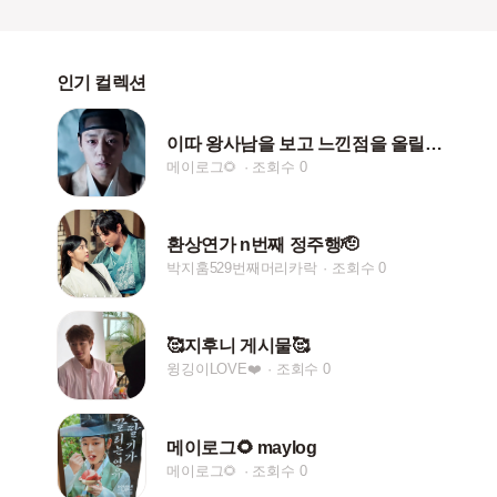
인기 컬렉션
이따 왕사남을 보고 느낀점을 올릴거예용!(사진화질안좋음
메이로그🌻
조회수 0
환상연가 n번째 정주행🫡
박지훔529번째머리카락
조회수 0
🥰지후니 게시물🥰
윙깅이LOVE❤️
조회수 0
메이로그🌻 maylog
메이로그🌻
조회수 0