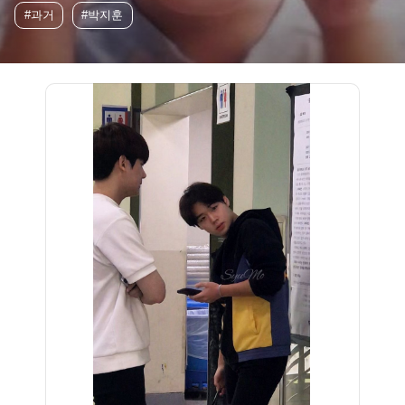
#과거
#박지훈