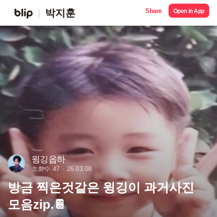
Share
박지훈
Open in App
윙깅옵하
조회수 47
26.03.08
방금 찍은것같은 윙깅이 과거사진
모음zip.📔