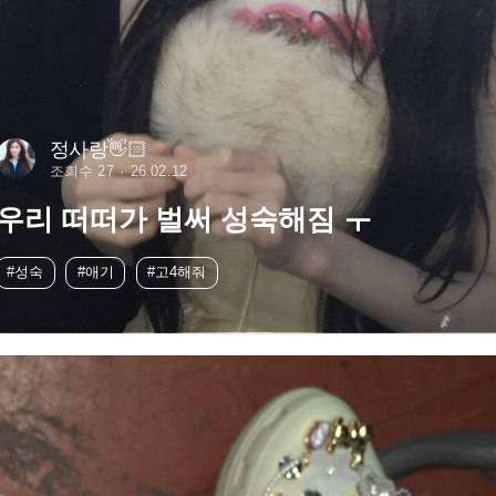
정사랑👋🏻
조회수 27
26.02.12
우리 떠떠가 벌써 성숙해짐 ㅜ
#성숙
#애기
#고4해줘