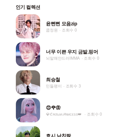
인기 컬렉션
윤뻔뻔 모음zip
쿱정원
조회수 0
너무 이쁜 우지 금발,핑머
뇌말왜안드러IMMA
조회수 0
최승철
민들팽이
조회수 3
😍🌹🦋
💎ℭяσωи𝒫яιиcεѕѕ👑
조회수 0
호시 남친짤