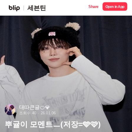
Share
세븐틴
Open in App
대따큰귤🍊💎
조회수 40
26.01.06
뿌귤이 모멘트ㅡ(저장=🩵🩷)