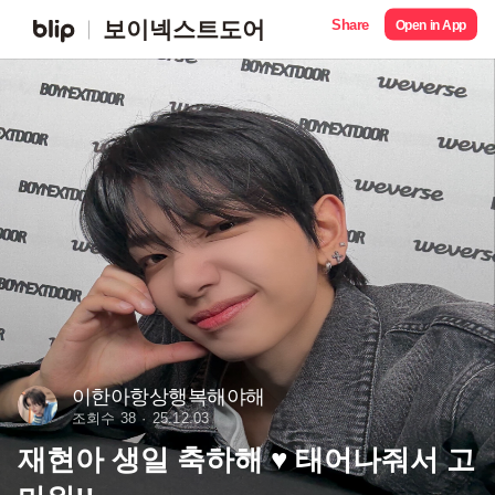
Share
보이넥스트도어
Open in App
이한아항상행복해야해
조회수 38
25.12.03
재현아 생일 축하해 ♥ 태어나줘서 고