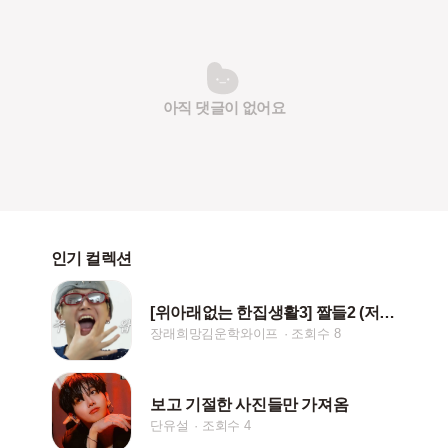
아직 댓글이 없어요
인기 컬렉션
[위아래없는 한집생활3] 짤들2 (저장시 핱/댓)
장래희망김운학와이프
조회수 8
보고 기절한 사진들만 가져옴
단유설
조회수 4