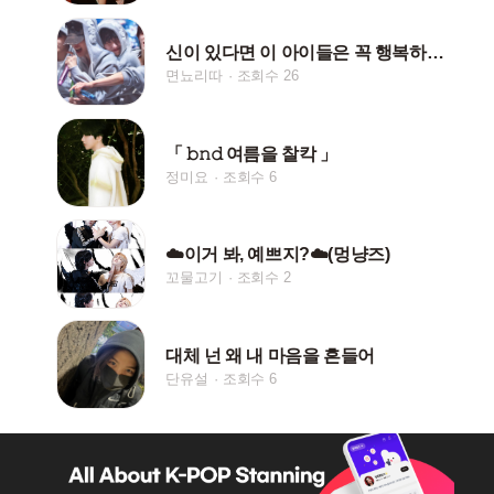
신이 있다면 이 아이들은 꼭 행복하게 해주세요
면뇨리따
조회수 26
「 𝚋𝚗𝚍 여름을 찰칵 」
정미요
조회수 6
☁️이거 봐, 예쁘지?☁️(멍냥즈)
꼬물고기
조회수 2
대체 넌 왜 내 마음을 흔들어
단유설
조회수 6