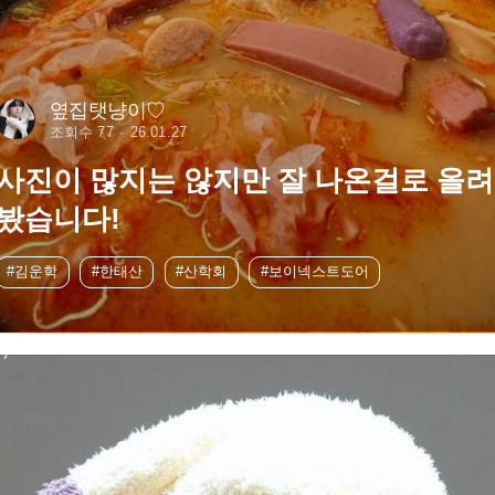
옆집탯냥이♡
조회수 77
26.01.27
사진이 많지는 않지만 잘 나온걸로 올려
봤습니다!
#김운학
#한태산
#산학회
#보이넥스트도어