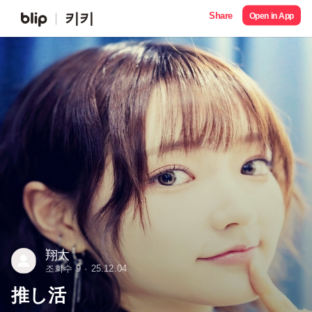
Share
키키
Open in App
翔太
조회수 9
25.12.04
推し活