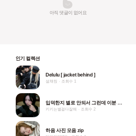
아직 댓글이 없어요
인기 컬렉션
Delulu [ jacket behind ]
설챼릱
조회수 1
입덕한지 별로 안되서 그런데 이분 키야 맞나요??
키키는별걸다잘해
조회수 2
하음 사진 모음 zip