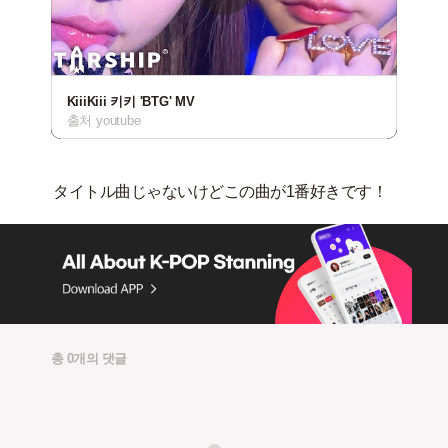
KiiiKiii 키키 'BTG' MV
출처 youtube
총 0개의 댓글