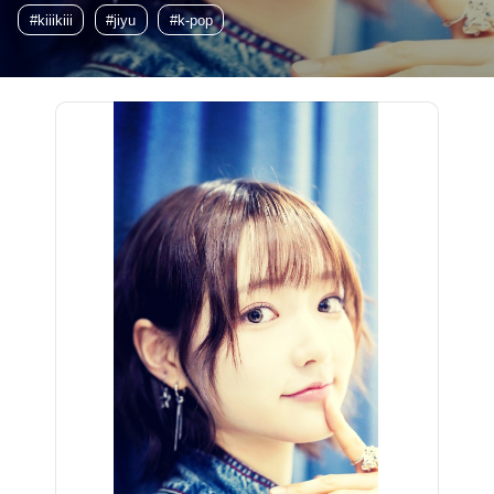
#kiiikiii
#jiyu
#k-pop