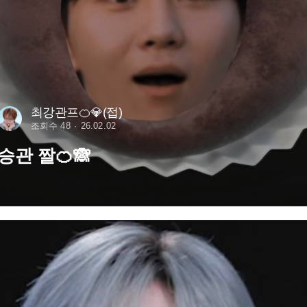
최강관프🍊💎(접)
조회수 48
26.02.02
승관 짤🍊🙈