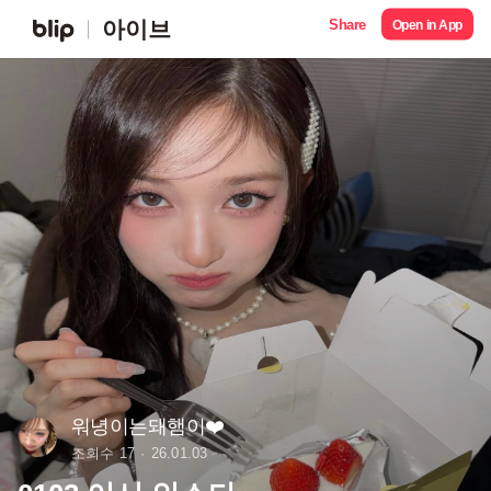
Share
아이브
Open in App
워녕이는돼햄이❤️
조회수 17
26.01.03