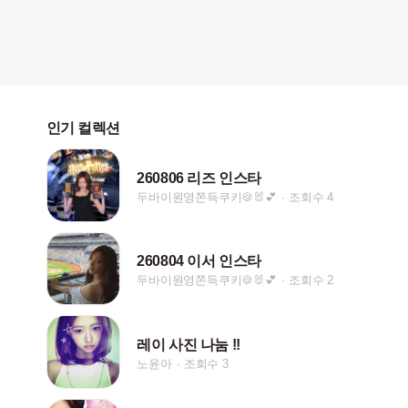
인기 컬렉션
260806 리즈 인스타
두바이원영쫀득쿠키🍪🐰💕
조회수 4
260804 이서 인스타
두바이원영쫀득쿠키🍪🐰💕
조회수 2
레이 사진 나눔 !!
노윤아
조회수 3