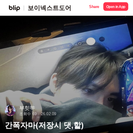
Share
보이넥스트도어
Open in App
부힛🫶
조회수 69
26.02.09
간폭자마(저장시 댓,핱)