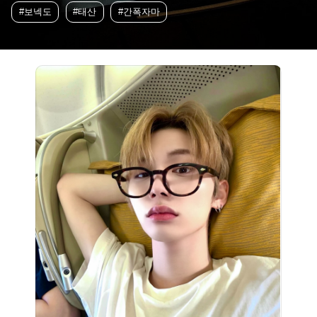
#보넥도
#태산
#간폭자마