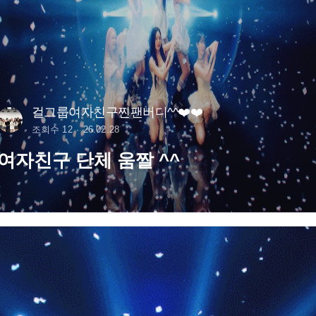
걸그룹여자친구찐팬버디^^❤️❤️
조회수 12
26.02.28
여자친구 단체 움짤 ^^