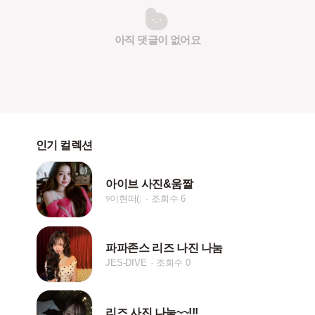
아직 댓글이 없어요
인기 컬렉션
아이브 사진&움짤
୨이현떠(:
조회수 6
파파존스 리즈 나진 나눔
JES-DIVE
조회수 0
리즈 사진 나눔~~!!!