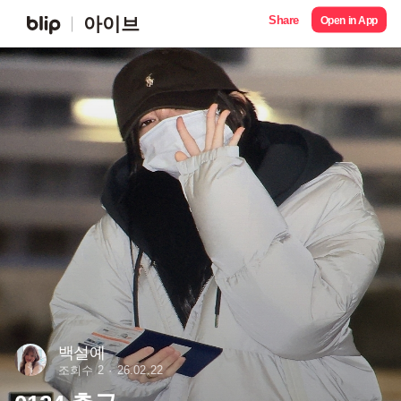
Share
아이브
Open in App
백설예
조회수 2
26.02.22