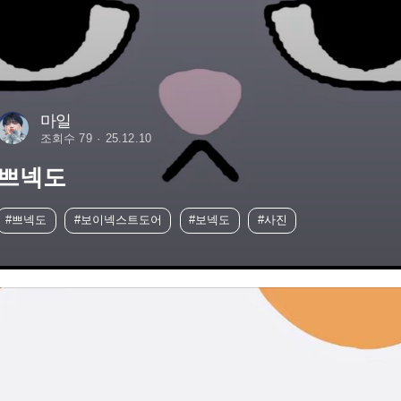
마일
조회수 79
25.12.10
쁘넥도
#쁘넥도
#보이넥스트도어
#보넥도
#사진