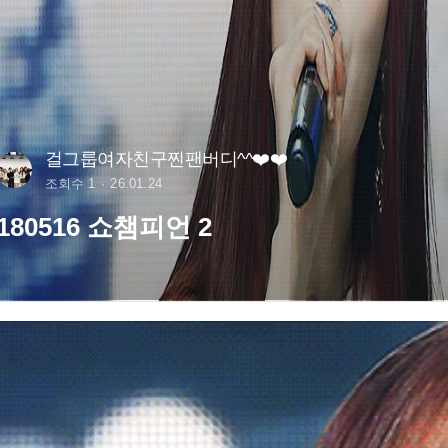
걸그룹여자친구찐팬버디^^❤️❤️
조회수 1
26.01.24
180516 쇼챔피언 2