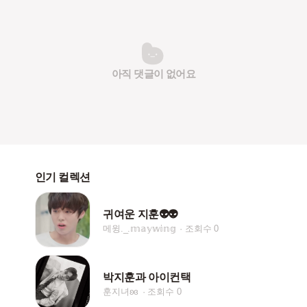
아직 댓글이 없어요
인기 컬렉션
귀여운 지훈👽👽
메윙._.𝕞𝕒𝕪𝕨𝕚𝕟𝕘
조회수 0
박지훈과 아이컨택
훈지녀ʚɞ
조회수 0