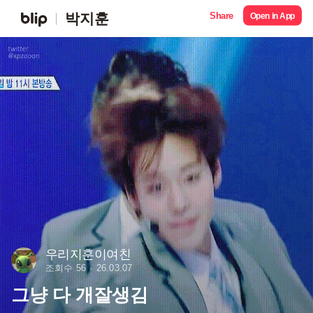
Share
박지훈
Open in App
우리지훈이여친
조회수 56
26.03.07
그냥 다 개잘생김