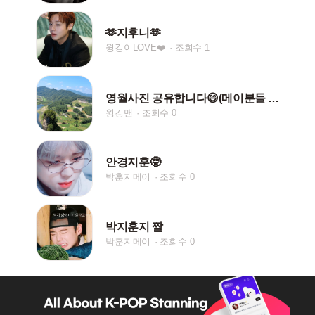
🫶지후니🫶
윙깅이LOVE❤️
조회수 1
영월사진 공유합니다😄(메이분들 생각이나서 ㅎㅎ)
윙깅맨
조회수 0
안경지훈🤓
박훈지메이
조회수 0
박지훈지 짤
박훈지메이
조회수 0