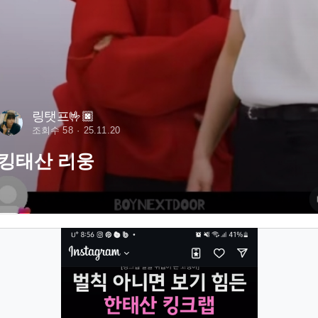
링탯프🤟🏿
조회수 58
25.11.20
킹태산 리웅