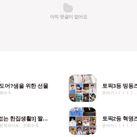
아직 댓글이 없어요
도어?샘을 위한 선물
토픽3등 띵동
회수 6
운아가ㅏㅏㅏㅏㅏ
[위아래없는 한집생활3] 짤들2 (저장시 핱/댓)
운학와이프
조회수 6
운아가ㅏㅏㅏㅏㅏ