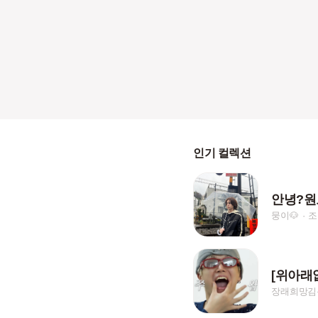
인기 컬렉션
안녕?원
뭉이🐶
조
장래희망김