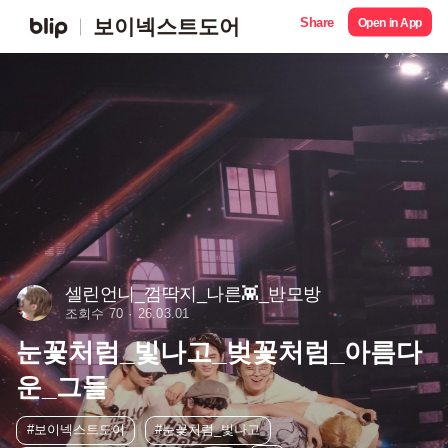
Share
보이넥스트도어
Open in App
셀린언니_껌딱지_나른👾_반모방
조회수 70
26.03.01
눈꽃처럼_빛나고_벚꽃처럼_아름다
운_그들
#보이넥스트도어
#눈꽃처럼_빛나고