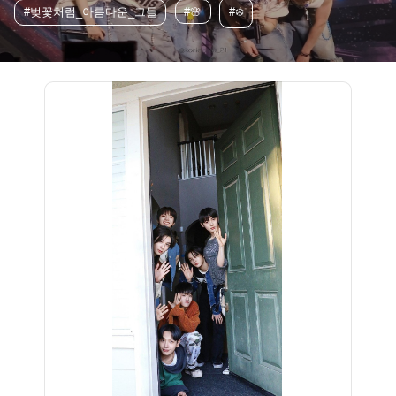
#벚꽃처럼_아름다운_그들
#🌸
#❄️