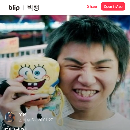
Share
빅뱅
Open in App
Y.B
조회수 5
26.01.27