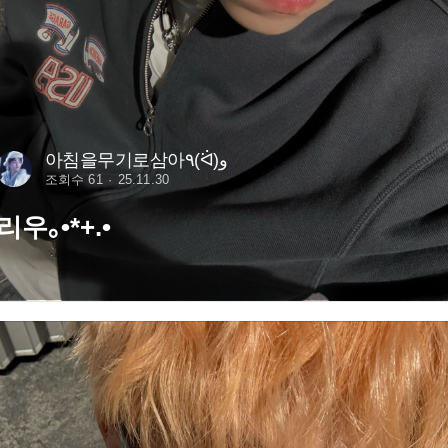
아침을무기로삼아٩(ᐛ)و
조회수 61
25.11.30
리우｡•*+.•