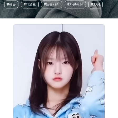
#하늘
#키오프
#느좋사진
#사진공유
#30장