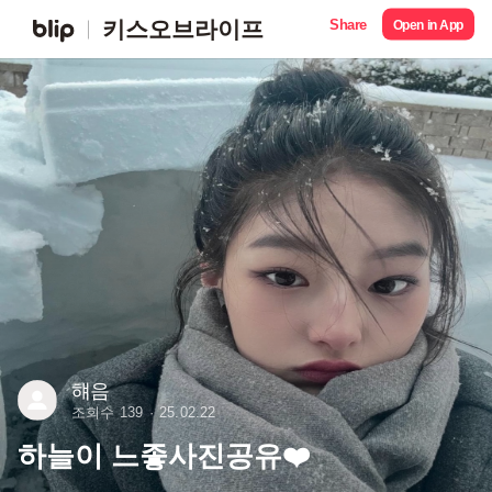
Share
키스오브라이프
Open in App
햬음
조회수 139
25.02.22
하늘이 느좋사진공유❤️