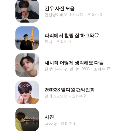
건우 사진 모음
안신냥이바보_109🐱🐶
조회수 3
파리에서 힐링 잘 하고와♡
유나
조회수 0
새시작 어떻게 생각해요 다들
현빛바부내꾸_별아𖹭_0806
조회수 17
260328 알디원 팬싸인회
앨리즈으으으
조회수 2
사진
tuioprty
조회수 1