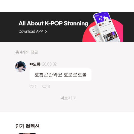
총 4개의 댓글
✄도화
26.03.02
호흡곤란와요 호로로로롤
1
3
더보기
인기 컬렉션