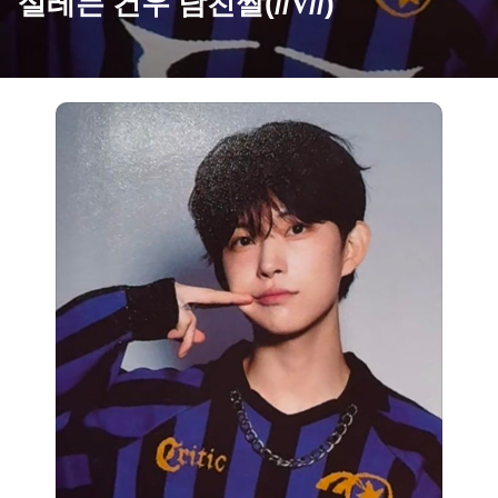
설레는 건우 남친짤(//∇//)