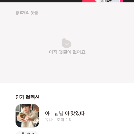
총 0개의 댓글
아직 댓글이 없어요
인기 컬렉션
아ㅏ냠냠 아 맛있따
유나
조회수 0