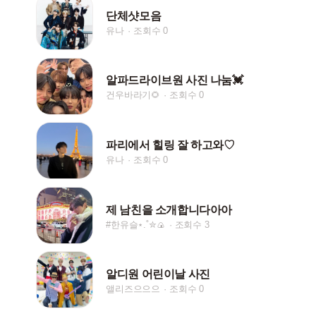
단체샷모음
유나
조회수 0
알파드라이브원 사진 나눔💓
건우바라기🌻
조회수 0
파리에서 힐링 잘 하고와♡
유나
조회수 0
제 남친을 소개합니다아아
#한유슬⋆.˚✮🍙
조회수 3
알디원 어린이날 사진
앨리즈으으으
조회수 0