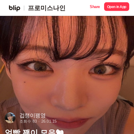
Share
프로미스나인
Open in App
겁챙이꽹영
조회수 83
26.01.15
얼빡 꽹이 모음🐿️