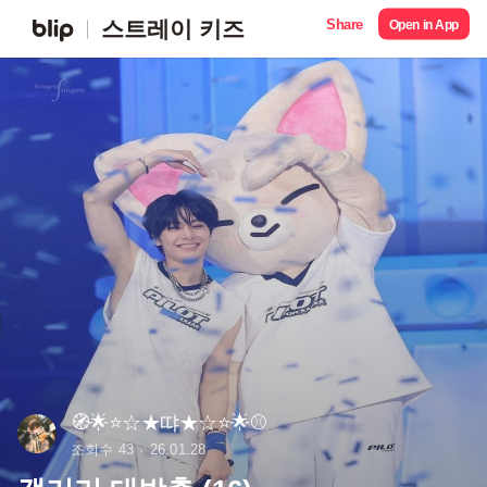
Share
스트레이 키즈
Open in App
🧭🌟⭐️☆★땨★☆⭐️🌟⚾️
조회수 43
26.01.28