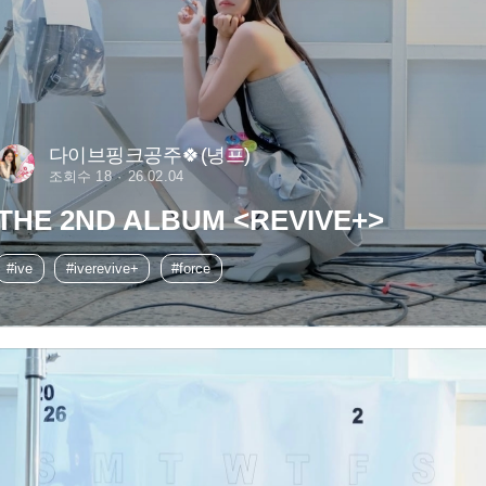
다이브핑크공주🍀(녕프)
조회수 18
26.02.04
THE 2ND ALBUM <REVIVE+>
#ive
#iverevive+
#force