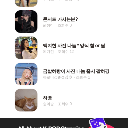
콘서트 가시는분?
all챙이
조회수 0
백지헌 사진 나눔 * 양식 핱 or 팔
메겨린
조회수 12
금발하빵이 사진 나늄 줍시 팔하깅
하로버🍊🫐🍑🍒🍋
조회수 1
하빵
송이송
조회수 0