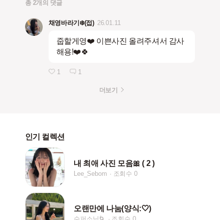
총 2개의 댓글
채영바라기❄️(접)
26.01.11
줍할게영❤️ 이쁜사진 올려주셔서 감사
해용!❤️🍀
1
1
더보기
인기 컬렉션
내 최애 사진 모음🎀 ( 2 )
Lee_Sebom
조회수 0
오랜만에 나눔(양식:🤍)
수퍼소닉🌀
조회수 0