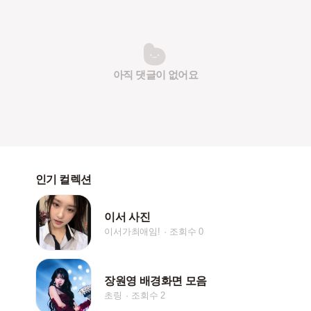
아직 댓글이 없어요
인기 컬렉션
이서 사진
이서가최애임!
조회수 0
장원영 배경화면 모음
초링
조회수 2