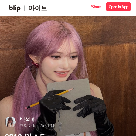
Share
아이브
Open in App
백설예
조회수 9
26.01.08