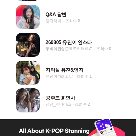
Q&A 답변
빵떡하마
조회수 8
260805 유진이 인스타
두바이원영쫀득쿠키🍪🐰💕
조회수 0
지락실 유진&영지
유진이가최고♡
조회수 1
공주즈 희연사
댕댕_지니어스
조회수 2