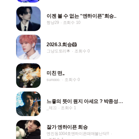
이젠 볼 수 없는 “엔하이픈”희승..
쩡냥29
조회수 10
2026.3.희승🐹
그냥도토리🌟
조회수 0
미친 떤,,
sunooo.
조회수 0
느좋의 뜻이 뭔지 아세요 ? 박종성입니다 😎
_제끄
조회수 1
잘가 엔하이픈 희승
엔진동1004호엔하이픈때매불난닥!!