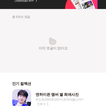
총 0개의 댓글
아직 댓글이 없어요
인기 컬렉션
엔하이픈 멤버 별 최애사진
엔진동1004호엔하이픈때매불난닥!!
조회수 1