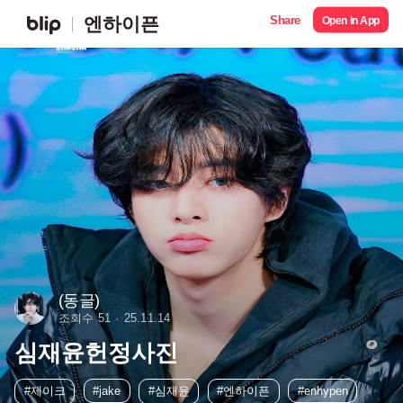
Share
엔하이픈
Open in App
(동글)
조회수 51
25.11.14
심재윤헌정사진
#제이크
#jake
#심재윤
#엔하이픈
#enhypen