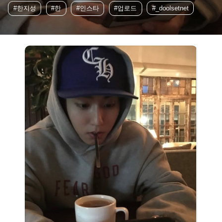
#한지성
#한
#인스타
#업로드
#_doolsetnet