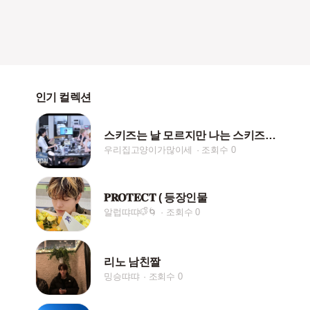
인기 컬렉션
스키즈는 날 모르지만 나는 스키즈를 안다♡
우리집고양이가많이세
조회수 0
𝐏𝐑𝐎𝐓𝐄𝐂𝐓 ( 등장인물
알럽땨땨🐶ᩚ🌀
조회수 0
리노 남친짤
밍승땨땨
조회수 0