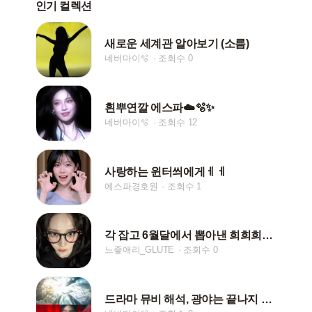
인기 컬렉션
새로운 세계관 알아보기 (소름)
네버마이🫧
조회수 0
흰뿌연깔 에스파☁️🫧✨
네버마이🫧
조회수 12
사랑하는 윈터씌에게ㅔㅔ
에스파경호원
조회수 1
각 잡고 6월달에서 뽑아낸 희희희연사🔥
느좋애리_GLUTE
조회수 0
드라마 뮤비 해석, 광야는 끝나지 않았습니다.