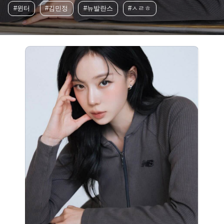
#윈터
#김민정
#뉴발란스
#ㅅㄹㅎ