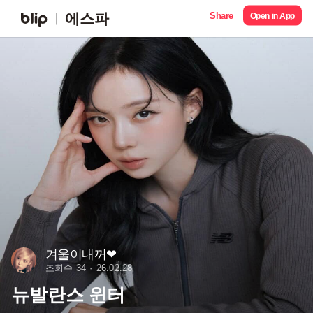
Share
에스파
Open in App
겨울이내꺼❤︎
조회수 34
26.02.28
뉴발란스 윈터