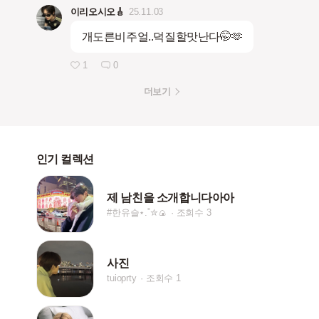
이리오시오🎸
25.11.03
개도른비주얼..덕질할맛난다🤭🫶
1
0
더보기
인기 컬렉션
제 남친을 소개합니다아아
#한유슬⋆.˚✮🍙
조회수 3
사진
tuioprty
조회수 1