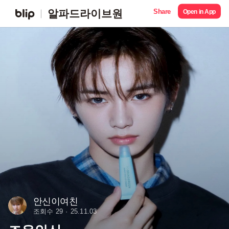
Share
알파드라이브원
Open in App
안신이여친
조회수 29
25.11.03