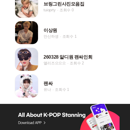
브링그린사진모음집
tuioprty
조회수 0
이상원
안신하셍
조회수 1
260328 알디원 팬싸인회
앨리즈으으으
조회수 2
팬싸
유나
조회수 1