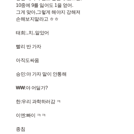
10중에 9를 잃어도 1을 얻어.
그게 맞아,그렇게 해야지 강해져
손해보지말라고 ㅎㅎ
태희:..치..알았어
빨리 반 가자
아직도싸움
승민:야 가자 말이 안통해
₩₩:야 어딜가?
한:우리 과학하러감 ㅋ
이엔:빠이 ㅋㅋ