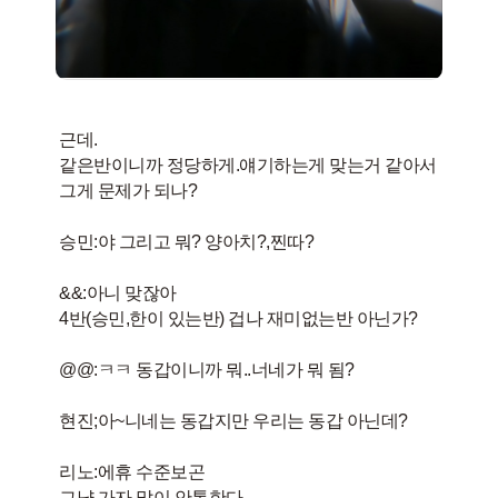
근데.
같은반이니까 정당하게.얘기하는게 맞는거 같아서
그게 문제가 되나?
승민:야 그리고 뭐? 양아치?,찐따?
&&:아니 맞잖아
4반(승민,한이 있는반) 겁나 재미없는반 아닌가?
@@:ㅋㅋ 동갑이니까 뭐..너네가 뭐 됨?
현진;아~니네는 동갑지만 우리는 동갑 아닌데?
리노:에휴 수준보곤
그냥 가자 말이 안통한다