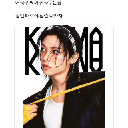
어쩌구 쩌쩌구 싸우는중