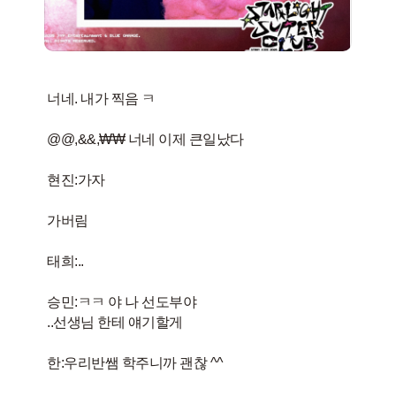
너네. 내가 찍음 ㅋ
@@,&&,₩₩ 너네 이제 큰일났다
현진:가자
가버림
태희:..
승민:ㅋㅋ 야 나 선도부야
..선생님 한테 얘기할게
한:우리반쌤 학주니까 괜찮 ^^