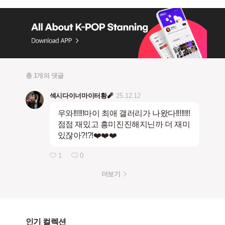
총 1개의 댓글
섹시다이너마이터황🧨
25.12.12
우와!!!!!!마이 최애 갤러리가 나왔다!!!!!!!!
점점 재밌고 흥미진진해지닌까 더 재미
있잖아?!?!❤️❤️❤️
1
0
더보기
인기 컬렉션