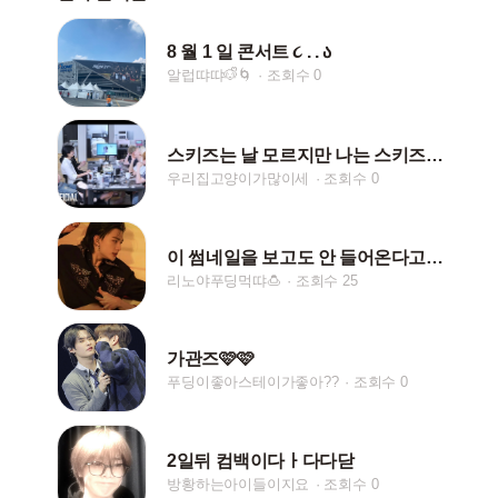
8 월 1 일 콘서트 ૮ . . ა
알럽땨땨🐶ᩚ🌀
조회수 0
스키즈는 날 모르지만 나는 스키즈를 안다♡
우리집고양이가많이세
조회수 0
이 썸네일을 보고도 안 들어온다고???
리노야푸딩먹땨🍮
조회수 25
가관즈🩷🩷
푸딩이좋아스테이가좋아??
조회수 0
2일뒤 컴백이다ㅏ다다닫
방황하는아이들이지요
조회수 0