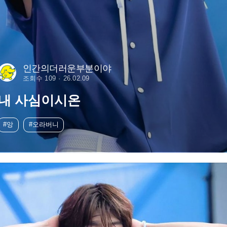
인간의더러운부분이야
조회수 109
26.02.09
내 사심이시온
#앙
#오라버니