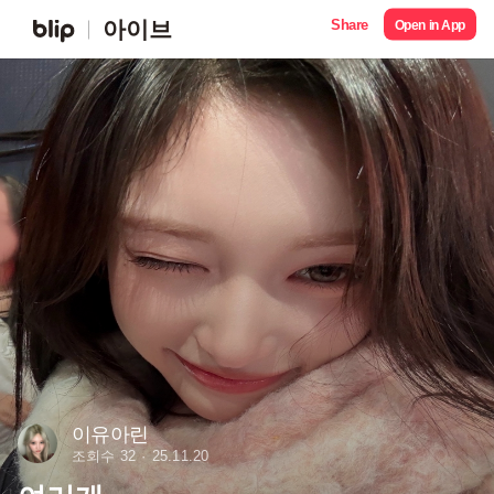
Share
아이브
Open in App
이유아린
조회수 32
25.11.20