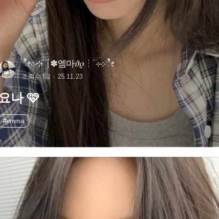
ೀ܀⊹˙┆✽엠마𝜗𝜚┆˙⊹܀ೀ
조회수 52
25.11.23
요나 🩷
#emma