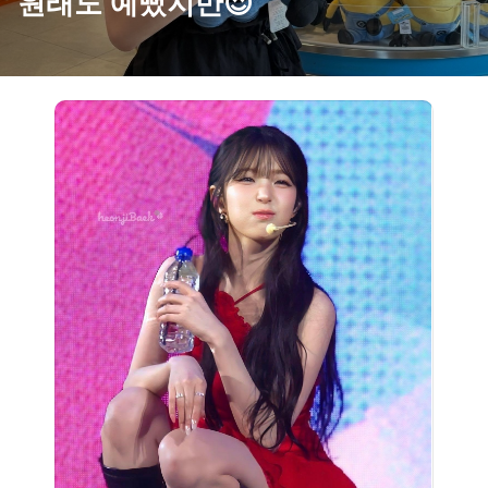
원래도 예뻤지만😍