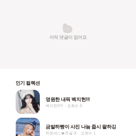
아직 댓글이 없어요
인기 컬렉션
영원한 내픽 백지헌!!!
백지헌!!!!!
조회수 0
금발하빵이 사진 나늄 줍시 팔하깅
하로버🍊🫐🍑🍒🍋
조회수 1