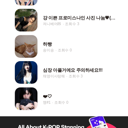
걍 이쁜 프로미스나인 사진 나눔💗(양식:❤️,팔)
져니베어🧸
조회수 3
하빵
송이송
조회수 0
심장 아플거에요 주의하세요!!!
채영이사랑해
조회수 3
❤️🤍
챙#1
조회수 0