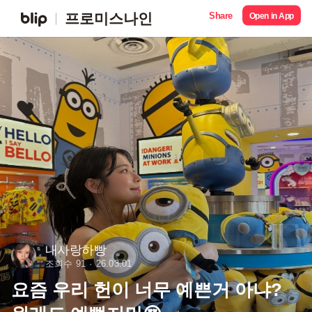
Share
프로미스나인
Open in App
내사랑하빵
조회수 91
26.03.01
요즘 우리 헌이 너무 예쁜거 아냐?