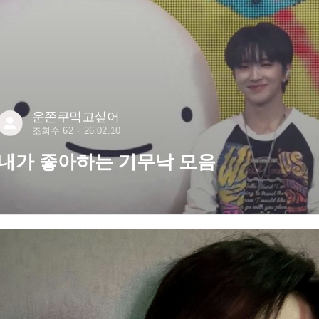
운쫀쿠먹고싶어
조회수 62
26.02.10
내가 좋아하는 기무낙 모음